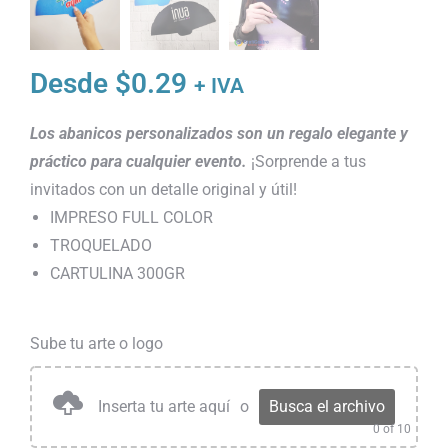
Desde
$
0.29
+ IVA
Los abanicos personalizados son un regalo elegante y
práctico para cualquier evento.
¡Sorprende a tus
invitados con un detalle original y útil!
IMPRESO FULL COLOR
TROQUELADO
CARTULINA 300GR
Sube tu arte o logo
Inserta tu arte aquí
o
Busca el archivo
0
of 10