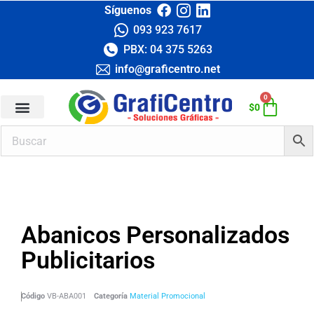
Síguenos
093 923 7617
PBX: 04 375 5263
info@graficentro.net
0
$
0
Abanicos Personalizados
Publicitarios
Código
VB-ABA001
Categoría
Material Promocional