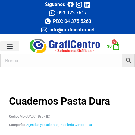
Síguenos
093 923 7617
PBX: 04 375 5263
info@graficentro.net
0
$
0
Cuadernos Pasta Dura
Código
VB-CUA001 (GB-HD)
Categorías
Agendas y cuadernos
,
Papelería Corporativa